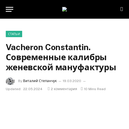
СТАТЬИ
Vacheron Constantin.
Современные калибры
женевской мануфактуры
By
Виталий Степанчук
19.03.2020
Updated:
22.05.2024
2 комментария
10 Mins Read