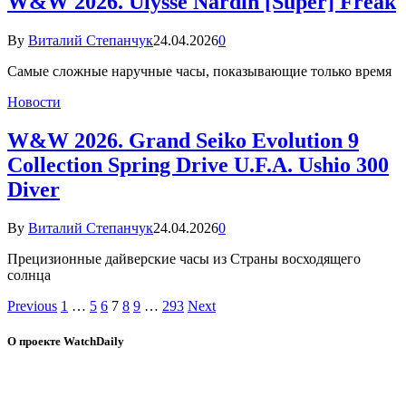
W&W 2026. Ulysse Nardin [Super] Freak
By
Виталий Степанчук
24.04.2026
0
Самые сложные наручные часы, показывающие только время
Новости
W&W 2026. Grand Seiko Evolution 9
Collection Spring Drive U.F.A. Ushio 300
Diver
By
Виталий Степанчук
24.04.2026
0
Прецизионные дайверские часы из Страны восходящего
солнца
Previous
1
…
5
6
7
8
9
…
293
Next
О проекте WatchDaily