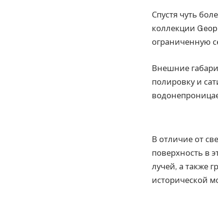
Спустя чуть бол
коллекции Geoph
ограниченную с
Внешние габари
полировку и сат
водонепроницае
В отличие от св
поверхность в 
лучей, а также г
исторической мо