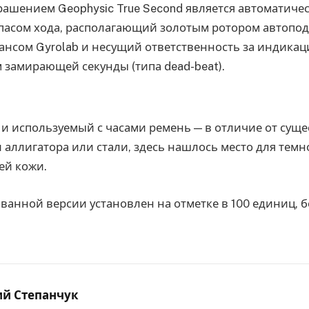
ашением Geophysic True Second является автоматиче
апасом хода, располагающий золотым ротором автопод
нсом Gyrolab и несущий ответственность за индикац
замирающей секунды (типа dead-beat).
 и используемый с часами ремень — в отличие от сущ
 аллигатора или стали, здесь нашлось место для тем
ей кожи.
анной версии установлен на отметке в 100 единиц, б
ий Степанчук