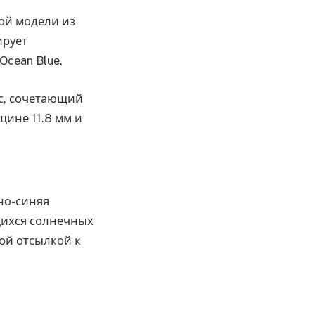
той модели из
ирует
cean Blue.
с, сочетающий
щине 11.8 мм и
но-синяя
щихся солнечных
мой отсылкой к