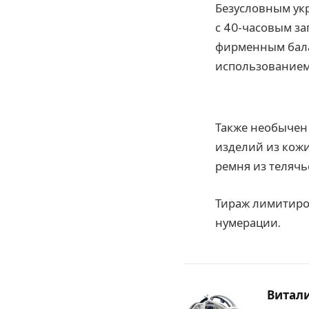
Безусловным укр
с 40-часовым з
фирменным бала
использованием 
Также необычен
изделий из кожи
ремня из телячь
Тираж лимитиров
нумерации.
Витал