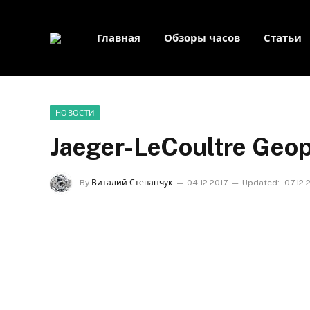
Главная
Обзоры часов
Статьи
НОВОСТИ
Jaeger-LeCoultre Geop
By
Виталий Степанчук
04.12.2017
Updated:
07.12.