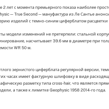
ее 2 лет с момента премьерного показа наиболее прос
ysic — True Second — мануфактура из Ле Сантье анонс
ерию изделий с темно-синим циферблатом расцветки O
ты модели изменений не претерпели: стальной корпу
инирование, насчитывает 39.6 мм в диаметре при тол
мости WR 50 м.
етлого зернистого циферблата регулярной версии, тем
этих часах имеет фактурную шлифовку в виде расходя
рафическую разметку типа cross-hair, что является пря
дели, а также к лимитке Geophysic 1958 2014-го года.