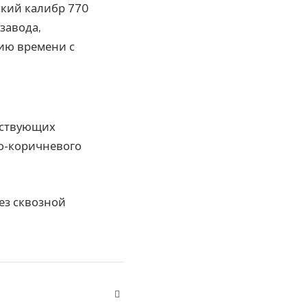
ский калибр 770
завода,
ию времени с
ествующих
но-коричневого
ез сквозной
Website