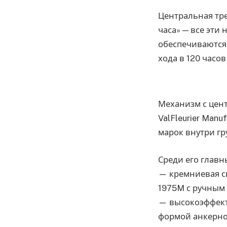
Центральная тре
часа» — все эт
обеспечиваются 
хода в 120 часов
Механизм с цен
ValFleurier Man
марок внутри гр
Среди его главн
— кремниевая с
1975M с ручным
— высокоэффек
формой анкерно