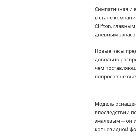
Симпатичная и 
в стане компани
Clifton, главны
дневным запасо
Новые часы пред
довольно распр
чем поставляющ
вопросов не выз
Модель оснащен
впоследствии по
эмалевым — он и
копьевидной ф