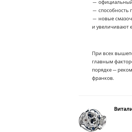
— официальный
— способность п
— новые смазоч
и увеличивают е
При всех вышеп
главным факторо
порядке — реко
франков.
Витал