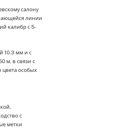
евскому салону
вивающейся линии
ий калибр с 5-
 10.3 мм и с
 м, в связи с
 цвета особых
кой,
одство с
вые метки