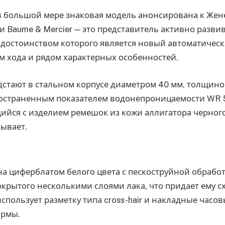
в большой мере знаковая модель анонсирована к Жен
и Baume & Mercier — это представитель активно раз
м достоинством которого является новый автоматическ
м хода и рядом характерных особенностей.
стают в стальном корпусе диаметром 40 мм, толщиной
остраненным показателем водонепроницаемости WR 50
ийся с изделием ремешок из кожи аллигатора черного
ывает.
а циферблатом белого цвета с пескоструйной обработ
крытого несколькими слоями лака, что придает ему сх
спользует разметку типа cross-hair и накладные часо
ормы.