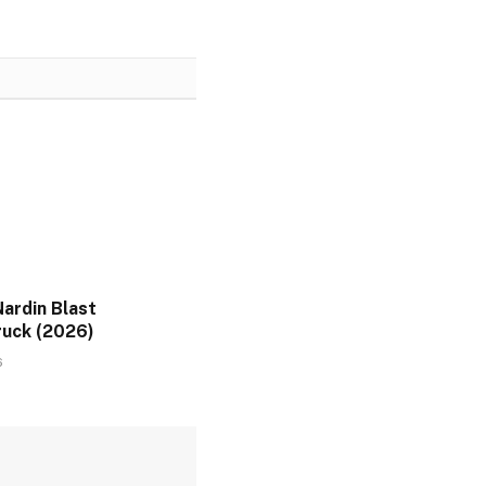
ardin Blast
uck (2026)
6