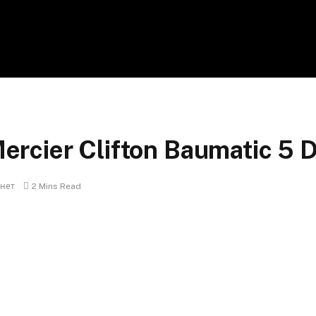
rcier Clifton Baumatic 5 
нет
2 Mins Read