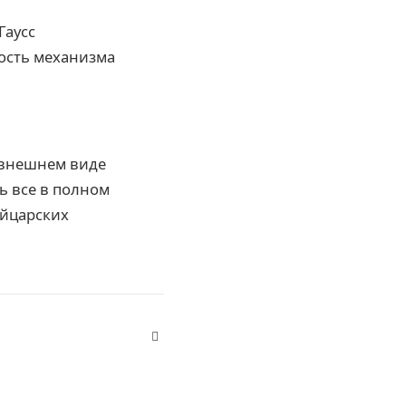
Гаусс
ость механизма
 внешнем виде
ь все в полном
ейцарских
Website