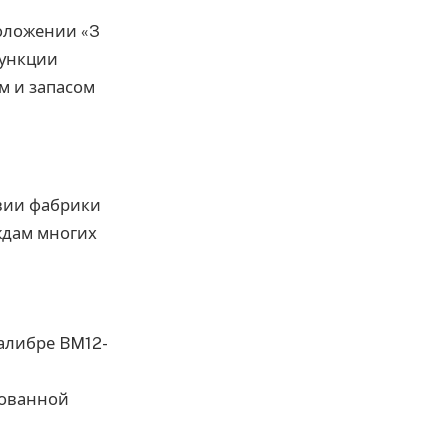
положении «3
функции
м и запасом
вии фабрики
уждам многих
алибре BM12-
ованной