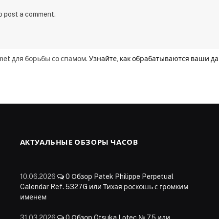
to post a comment.
smet для борьбы со спамом.
Узнайте, как обрабатываются ваши д
АКТУАЛЬНЫЕ ОБЗОРЫ ЧАСОВ
10.06.2026
0
Обзор Patek Philippe Perpetual
Calendar Ref. 5327G или Тихая роскошь с громким
именем
31.03.2026
0
Обзор Otsuka Lotec № 7.5 или