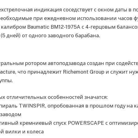
хстрелочная индикация соседствует с окном даты в 
и необходимые при ежедневном использовании часов 
калибром Baumatic BM12-1975A с 4-герцовым балансо
 (5 дней) от одного заводного барабана.
тральным ротором автоподзавода создан при содейст
ufacture, что принадлежит Richemont Group и служит н
уппы.
ых отличительных особенностей значатся:
пираль TWINSPIR, опробованная в прошлом году на к
 заводом
тивный кремниевый спуск POWERSCAPE с оптимизир
й вилки и колеса