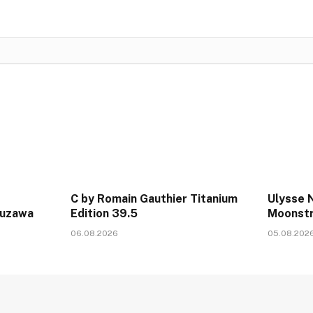
C by Romain Gauthier Titanium
Ulysse N
kuzawa
Edition 39.5
Moonstr
06.08.2026
05.08.202