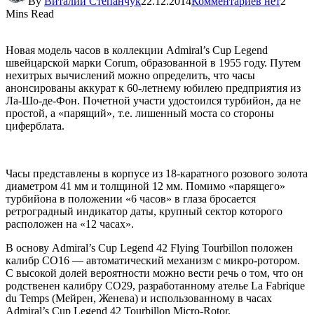
By
Виталий Степанчук
22.12.2014
Комментариев нет
2
Mins Read
Новая модель часов в коллекции Admiral’s Cup Legend
швейцарской марки Corum, образованной в 1955 году. Путем
нехитрых вычислений можно определить, что часы
анонсированы аккурат к 60-летнему юбилею предприятия из
Ла-Шо-де-Фон. Почетной участи удостоился турбийон, да не
простой, а «парящий», т.е. лишенный моста со стороны
циферблата.
Часы представлены в корпусе из 18-каратного розового золота
диаметром 41 мм и толщиной 12 мм. Помимо «парящего»
турбийона в положении «6 часов» в глаза бросается
ретроградный индикатор даты, крупный сектор которого
расположен на «12 часах».
В основу Admiral’s Cup Legend 42 Flying Tourbillon положен
калибр CO16 — автоматический механизм с микро-ротором.
С высокой долей вероятности можно вести речь о том, что он
родственен калибру CO29, разработанному ателье La Fabrique
du Temps (Мейрен, Женева) и использованному в часах
Admiral’s Cup Legend 42 Tourbillon Micro-Rotor.