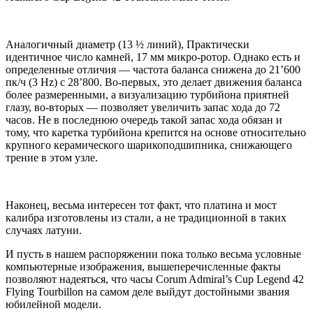
Аналогичный диаметр (13 ½ линий), Практически
идентичное число камней, 17 мм микро-ротор. Однако есть и
определенные отличия — частота баланса снижена до 21’600
пк/ч (3 Hz) с 28’800. Во-первых, это делает движения баланса
более размеренными, а визуализацию турбийона приятней
глазу, во-вторых — позволяет увеличить запас хода до 72
часов. Не в последнюю очередь такой запас хода обязан и
тому, что каретка турбийона крепится на основе относительно
крупного керамического шарикоподшипника, снижающего
трение в этом узле.
Наконец, весьма интересен тот факт, что платина и мост
калибра изготовлены из стали, а не традиционной в таких
случаях латуни.
И пусть в нашем распоряжении пока только весьма условные
компьютерные изображения, вышеперечисленные факты
позволяют надеяться, что часы Corum Admiral’s Cup Legend 42
Flying Tourbillon на самом деле выйдут достойными звания
юбилейной модели.