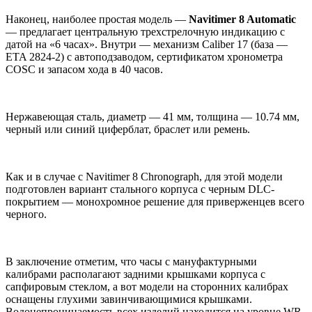
Наконец, наиболее простая модель —
Navitimer 8 Automatic
— предлагает центральную трехстрелочную индикацию с
датой на «6 часах». Внутри — механизм Caliber 17 (база —
ETA 2824-2) с автоподзаводом, сертификатом хронометра
COSC и запасом хода в 40 часов.
Нержавеющая сталь, диаметр — 41 мм, толщина — 10.74 мм,
черный или синий циферблат, браслет или ремень.
Как и в случае с Navitimer 8 Chronograph, для этой модели
подготовлен вариант стального корпуса с черным DLC-
покрытием — монохромное решение для приверженцев всего
черного.
В заключение отметим, что часы с мануфактурными
калибрами располагают задними крышками корпуса с
сапфировым стеклом, а вот модели на сторонних калибрах
оснащены глухими завинчивающимися крышками.
Водонепроницаемость всех изделий находится на уровне WR