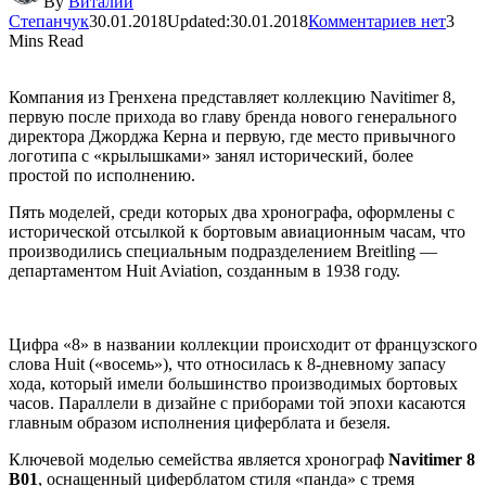
By
Виталий
Степанчук
30.01.2018
Updated:
30.01.2018
Комментариев нет
3
Mins Read
Компания из Гренхена представляет коллекцию Navitimer 8,
первую после прихода во главу бренда нового генерального
директора Джорджа Керна и первую, где место привычного
логотипа с «крылышками» занял исторический, более
простой по исполнению.
Пять моделей, среди которых два хронографа, оформлены с
исторической отсылкой к бортовым авиационным часам, что
производились специальным подразделением Breitling —
департаментом Huit Aviation, созданным в 1938 году.
Цифра «8» в названии коллекции происходит от французского
слова Huit («восемь»), что относилась к 8-дневному запасу
хода, который имели большинство производимых бортовых
часов. Параллели в дизайне с приборами той эпохи касаются
главным образом исполнения циферблата и безеля.
Ключевой моделью семейства является хронограф
Navitimer 8
B01
, оснащенный циферблатом стиля «панда» с тремя