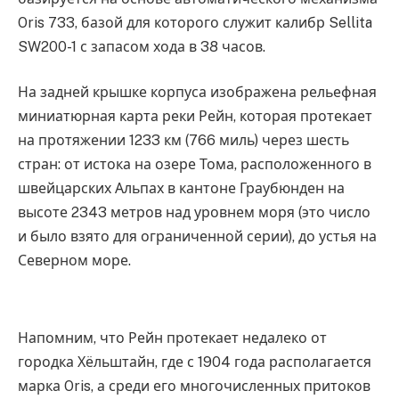
Oris 733, базой для которого служит калибр Sellita
SW200-1 с запасом хода в 38 часов.
На задней крышке корпуса изображена рельефная
миниатюрная карта реки Рейн, которая протекает
на протяжении 1233 км (766 миль) через шесть
стран: от истока на озере Тома, расположенного в
швейцарских Альпах в кантоне Граубюнден на
высоте 2343 метров над уровнем моря (это число
и было взято для ограниченной серии), до устья на
Северном море.
Напомним, что Рейн протекает недалеко от
городка Хёльштайн, где с 1904 года располагается
марка Oris, а среди его многочисленных притоков