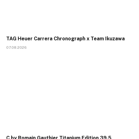
TAG Heuer Carrera Chronograph x Team Ikuzawa
07.08.2026
C by Romain Gauthier Titanium Edition 39.5