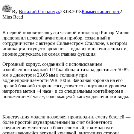
By
Виталий Степанчук
23.08.2018
Комментариев нет
2
Mins Read
В первой половине августа часовой инноватор Ришар Милль
представил целевой аудитории прибор, созданный в
сотрудничестве с актером Сильвестром Сталлоне, в котором
индикация текущего времени — одна из многочисленных и,
вполне допускаем, не самая главная функция.
Огромный корпус, созданный с использованием
излюбленного маркой TPT-карбона и титана, достигает 50.85
мм в диаметре и 23.65 мм в толщину при
водонепроницаемости WR 100 м. Заводная коронка на его
правой боковой стороне соседствует со спиртовым уровнем
напротив метки «4 часа» и со специальным контейнером в
положении «2 часа», содержащем 5 капсул для очистки воды.
Конструкция модели позволяет производить смену безелей —
более простой двунаправленный за счет байонетного
соединения меняется на более сложный, с компасом и
откидывающейся верхней крышкой, внутренняя сторона