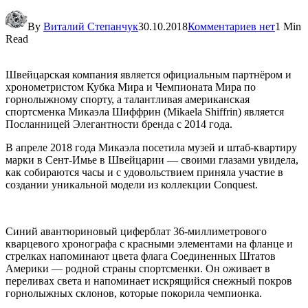
By
Виталий Степанчук
30.10.2018
Комментариев нет
1 Min
Read
Швейцарская компания является официальным партнёром и
хронометристом Кубка Мира и Чемпионата Мира по
горнолыжному спорту, а талантливая американская
спортсменка Микаэла Шиффрин (Mikaela Shiffrin) является
Посланницей Элегантности бренда с 2014 года.
В апреле 2018 года Микаэла посетила музей и штаб-квартиру
марки в Сент-Имье в Швейцарии — своими глазами увидела,
как собираются часы и с удовольствием приняла участие в
создании уникальной модели из коллекции Conquest.
Синий авантюриновый циферблат 36-миллиметрового
кварцевого хронографа с красными элементами на фланце и
стрелках напоминают цвета флага Соединенных Штатов
Америки — родной страны спортсменки. Он оживает в
переливах света и напоминает искрящийся снежный покров
горнолыжных склонов, которые покорила чемпионка.