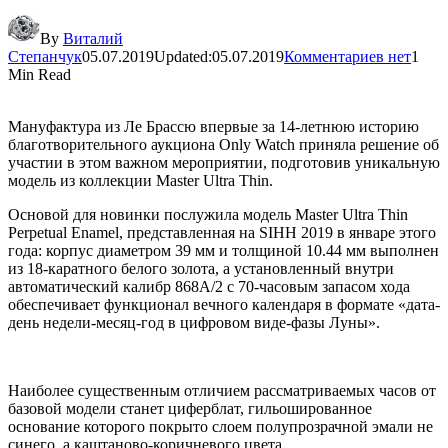
By
Виталий
Степанчук
05.07.2019
Updated:
05.07.2019
Комментариев нет
1
Min Read
Мануфактура из Ле Брассю впервые за 14-летнюю историю
благотворительного аукциона Only Watch приняла решение об
участии в этом важном мероприятии, подготовив уникальную
модель из коллекции Master Ultra Thin.
Основой для новинки послужила модель Master Ultra Thin
Perpetual Enamel, представленная на SIHH 2019 в январе этого
года: корпус диаметром 39 мм и толщиной 10.44 мм выполнен
из 18-каратного белого золота, а установленный внутри
автоматический калибр 868А/2 с 70-часовым запасом хода
обеспечивает функционал вечного календаря в формате «дата-
день недели-месяц-год в цифровом виде-фазы Луны».
Наиболее существенным отличием рассматриваемых часов от
базовой модели станет циферблат, гильошированное
основание которого покрыто слоем полупрозрачной эмали не
синего, а каштаново-коричневого цвета.