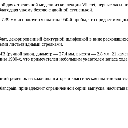
ой двухстрелочной модели из коллекции Villeret, первые часы 
благодаря узкому безелю с двойной ступенькой.
 7.39 мм используется платина 950-й пробы, что придает изящн
лат, декорированный фактурной шлифовкой в виде расходящихс
ными листьевидными стрелками.
 (ручной завод, диаметр — 27.4 мм, высота — 2.8 мм, 21 камень
ины 1980-х, что примечателен небольшим указателем запаса ход
ний ремешок из кожи аллигатора и классическая платиновая зас
Blancpain, принадлежит ограниченной серии выпуска, насчиты