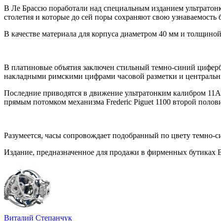
В Ле Брассю поработали над специальным изданием ультратонк
столетия и которые до сей поры сохраняют свою узнаваемость 
В качестве материала для корпуса диаметром 40 мм и толщиной
В платиновые объятия заключен стильный темно-синий циферб
накладными римскими цифрами часовой разметки и централь
Последние приводятся в движение ультратонким калибром 11A4B
прямым потомком механизма Frederic Piguet 1100 второй полов
Разумеется, часы сопровождает подобранный по цвету темно-си
Издание, предназначенное для продажи в фирменных бутиках 
Виталий Степанчук