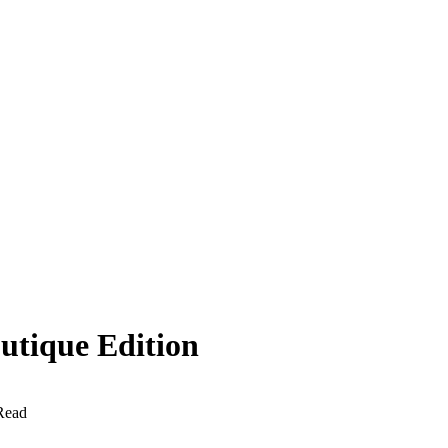
outique Edition
Read