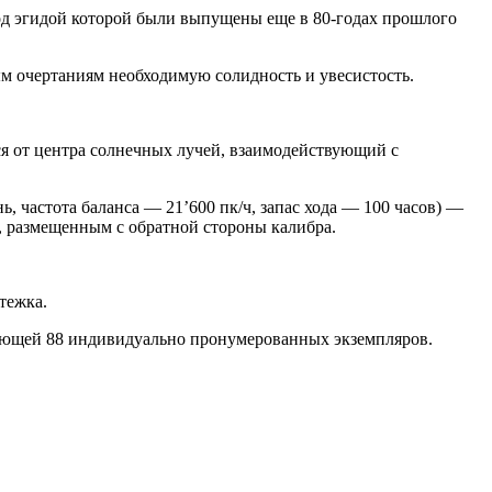
под эгидой которой были выпущены еще в 80-годах прошлого
ым очертаниям необходимую солидность и увесистость.
я от центра солнечных лучей, взаимодействующий с
, частота баланса — 21’600 пк/ч, запас хода — 100 часов) —
а, размещенным с обратной стороны калибра.
тежка.
вающей 88 индивидуально пронумерованных экземпляров.