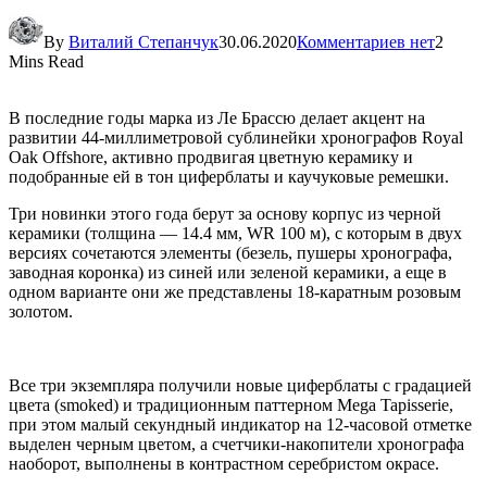
By
Виталий Степанчук
30.06.2020
Комментариев нет
2
Mins Read
В последние годы марка из Ле Брассю делает акцент на
развитии 44-миллиметровой сублинейки хронографов Royal
Oak Offshore, активно продвигая цветную керамику и
подобранные ей в тон циферблаты и каучуковые ремешки.
Три новинки этого года берут за основу корпус из черной
керамики (толщина — 14.4 мм, WR 100 м), с которым в двух
версиях сочетаются элементы (безель, пушеры хронографа,
заводная коронка) из синей или зеленой керамики, а еще в
одном варианте они же представлены 18-каратным розовым
золотом.
Все три экземпляра получили новые циферблаты с градацией
цвета (smoked) и традиционным паттерном Mega Tapisserie,
при этом малый секундный индикатор на 12-часовой отметке
выделен черным цветом, а счетчики-накопители хронографа
наоборот, выполнены в контрастном серебристом окрасе.