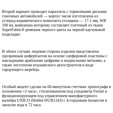
Второй вариант проводит параллель с тормозными дисками
гоночных автомобилей — корпус часов изготовлена из
углерод-керамического композита (толщина — 17.1 мм, WR
100 м), компанию которому составляет плетеный из ткани
SuperFabric® ремешок черного цвета на черной каучуковой
подкладке.
В обоих случаях лицевая сторона изделия представлена
прозрачным циферблатом на основе сапфировой пластины с
накладными арабскими цифрами и индексными метками, а
также логотипом итальянского автостроителя в виде
гарцующего жеребца.
Особый акцент сделан на 60-минутном счетчике хронографа в
положении «3 часа», стилизованном под спидометр Ferrari и
функционирующем под управлением мануфактурного
калибра UNICO (Hublot HUB1243) с 4-герцовым балансом и
запасом хода в 72 часа.