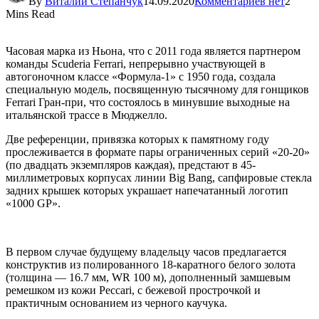
By
Виталий Степанчук
14.09.2020
Комментариев нет
2
Mins Read
Часовая марка из Ньона, что с 2011 года является партнером
команды Scuderia Ferrari, непрерывно участвующей в
автогоночном классе «Формула-1» с 1950 года, создала
специальную модель, посвященную тысячному для гонщиков
Ferrari Гран-при, что состоялось в минувшие выходные на
итальянской трассе в Мюджелло.
Две референции, привязка которых к памятному году
прослеживается в формате пары ограниченных серий «20-20»
(по двадцать экземпляров каждая), предстают в 45-
миллиметровых корпусах линии Big Bang, сапфировые стекла
задних крышек которых украшает напечатанный логотип
«1000 GP».
В первом случае будущему владельцу часов предлагается
конструктив из полированного 18-каратного белого золота
(толщина — 16.7 мм, WR 100 м), дополненный замшевым
ремешком из кожи Peccari, с бежевой прострочкой и
практичным основанием из черного каучука.