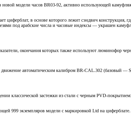
ы в новой модели часов BR03-92, активно использующей камуфл
ет циферблат, в основе которого лежит сэндвич конструкция, 
резями под арабские числа и часовые индексы — украшен камуфл
казатели, окончания которых также используют люминофор черн
в движение автоматическим калибром BR-CAL.302 (базовый — Sel
дении классической застежки из стали с черным PVD-покрытием
щей 999 экземпляров модели с маркировкой Ltd на циферблате.