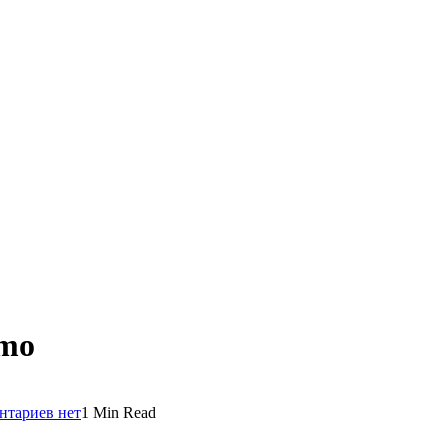
amo
нтариев нет
1 Min Read