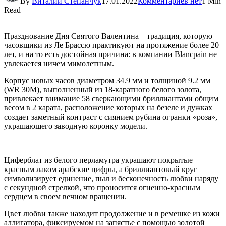
By
Виталий Степанчук
17.01.2022
Комментариев нет
1 Min
Read
Празднование Дня Святого Валентина – традиция, которую
часовщики из Ле Брассю практикуют на протяжение более 20
лет, и на то есть достойная причина: в компании Blancpain не
увлекается ничем мимолетным.
Корпус новых часов диаметром 34.9 мм и толщиной 9.2 мм
(WR 30M), выполненный из 18-каратного белого золота,
привлекает внимание 58 сверкающими бриллиантами общим
весом в 2 карата, расположение которых на безеле и дужках
создает заметный контраст с сиянием рубина огранки «роза»,
украшающего заводную коронку модели.
Циферблат из белого перламутра украшают покрытые
красным лаком арабские цифры, а бриллиантовый круг
символизирует единение, пыл и бесконечность любви наряду
с секундной стрелкой, что проносится огненно-красным
сердцем в своем вечном вращении.
Цвет любви также находит продолжение и в ремешке из кожи
аллигатора, фиксируемом на запястье с помощью золотой