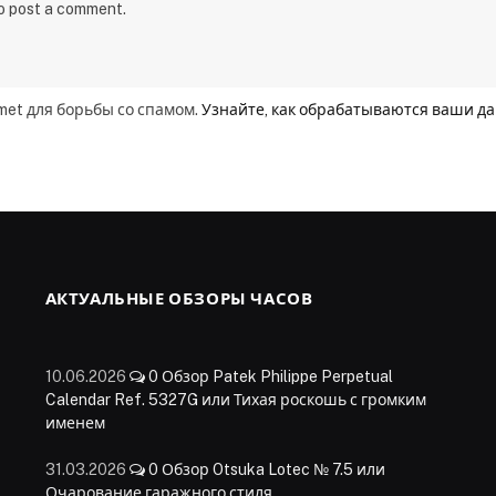
to post a comment.
smet для борьбы со спамом.
Узнайте, как обрабатываются ваши д
АКТУАЛЬНЫЕ ОБЗОРЫ ЧАСОВ
10.06.2026
0
Обзор Patek Philippe Perpetual
Calendar Ref. 5327G или Тихая роскошь с громким
именем
31.03.2026
0
Обзор Otsuka Lotec № 7.5 или
Очарование гаражного стиля