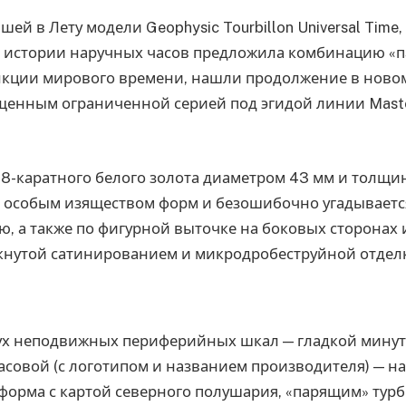
ей в Лету модели Geophysic Tourbillon Universal Time, 
в истории наручных часов предложила комбинацию «
нкции мирового времени, нашли продолжение в ново
щенным ограниченной серией под эгидой линии Maste
18-каратного белого золота диаметром 43 мм и толщи
я особым изяществом форм и безошибочно угадываетс
ю, а также по фигурной выточке на боковых сторонах 
ркнутой сатинированием и микродробеструйной отдел
ух неподвижных периферийных шкал — гладкой минут
совой (с логотипом и названием производителя) — н
форма с картой северного полушария, «парящим» тур