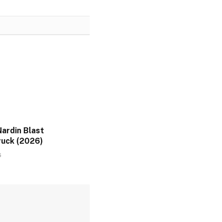
ardin Blast
uck (2026)
6