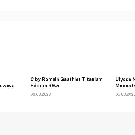
C by Romain Gauthier Titanium
Ulysse N
kuzawa
Edition 39.5
Moonstr
06.08.2026
05.08.202