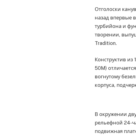
Отголоски канувш
назад впервые 
турбийона и фу
творении, выпу
Tradition.
Конструктив из 
50M) отличаетс
вогнутому безел
корпуса, подче
В окружении дв
рельефной 24-ча
подвижная плат