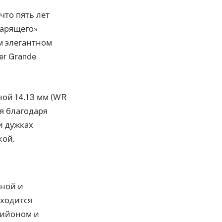
что пять лет
парящего»
м элегантном
r Grande
ной 14.13 мм (WR
я благодаря
и дужках
кой.
ной и
аходится
бийоном и