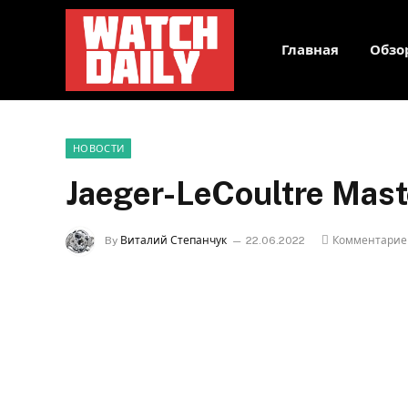
Главная
Обзо
НОВОСТИ
Jaeger-LeCoultre Mast
By
Виталий Степанчук
22.06.2022
Комментарие