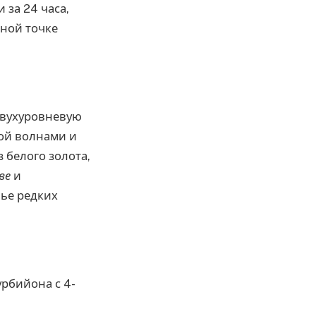
за 24 часа,
ной точке
двухуровневую
ой волнами и
 белого золота,
ве
и
ье редких
рбийона с 4-