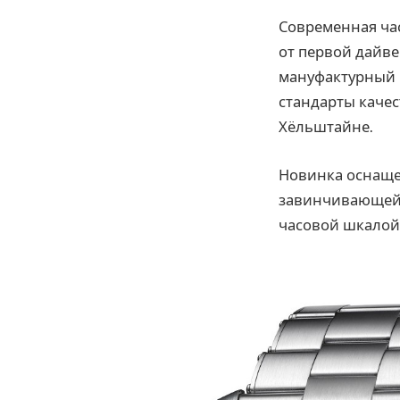
Современная час
от первой дайве
мануфактурный 
стандарты каче
Хёльштайне.
Новинка оснаще
завинчивающейс
часовой шкалой