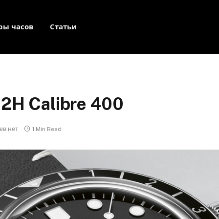
ры часов
Статьи
 12H Calibre 400
ев нет
1 Min Read