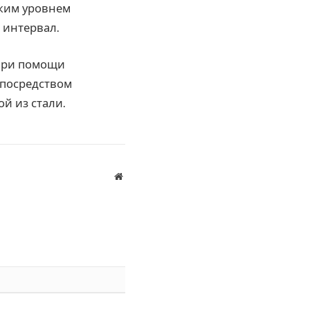
ским уровнем
 интервал.
я при помощи
 посредством
й из стали.
Website