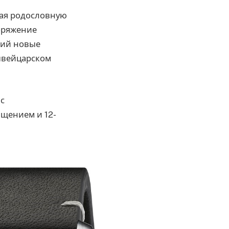
щая родословную
поряжение
ший новые
швейцарском
с
щением и 12-