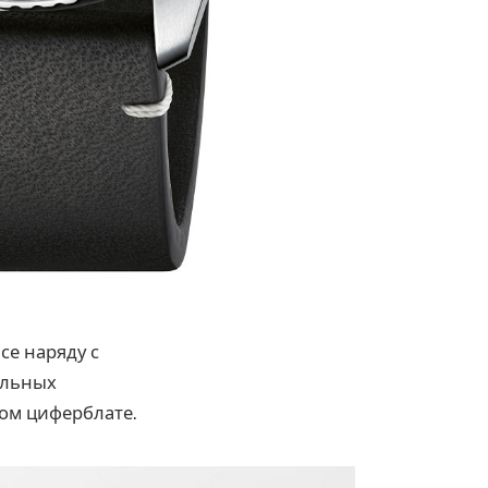
се наряду с
альных
ном циферблате.