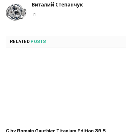
Виталий Степанчук
Website
RELATED
POSTS
C by Romain Gauthier Titanium Edition 39.5