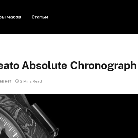
ры часов
Статьи
eato Absolute Chronograph
ев нет
2 Mins Read