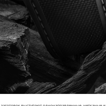
 заготовок выступают однонаправленные, нетканые и