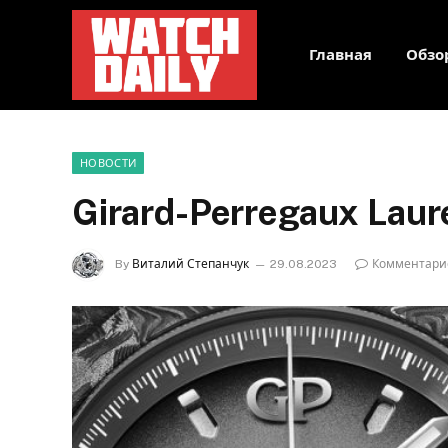
Главная
Обзо
НОВОСТИ
Girard-Perregaux Laur
By
Виталий Степанчук
29.08.2023
Комментари