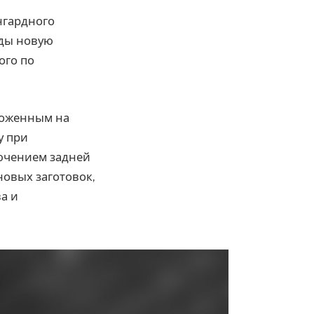
ангардного
яды новую
ого по
ложенным на
у при
ючением задней
овых заготовок,
а и