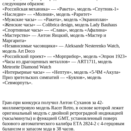
следующим образом:
«Российская механика» — «Ракета», модель «Спутник-1»
«Наследие» — «Молния», модель «Раритет»
«Мужские часы» — «Ракета», модель «Экраноплан»
«Женские часы» — Colibrica design, модель Lady Bauhaus
«Спортивные часы» — «Слава», модель «Афалина»
«Мастерство» — Антон Яицкий, модель «Мастер и
Маргарита»
«Независимые часовщики» — Aleksandr Nesterenko Watch,
модель Art Deco
«Российский проект» — «Морприбор», модель «Эпрон 1923»
«Часы из драгоценных металлов» — ART1711, модель
Meteorite Diamond Watch
«Интерьерные часы» — «Нептун», модель «5-ЧМ «Акула»
Приз зрительских симпатий — «Буялов», модель
«Севморпуть».
Гран-при конкурса получил Антон Суханов за 42-
миллиметровую модель Racer Retro, в основе которой лежит
оригинальный модуль с двойной ретроградной индикацией
(часы/минуты) и функцией GMT, установленный поверх
базового автоматического калибра ETA 2824-2 с 4-герцовым
балансом и запасом хода в 38 часов.