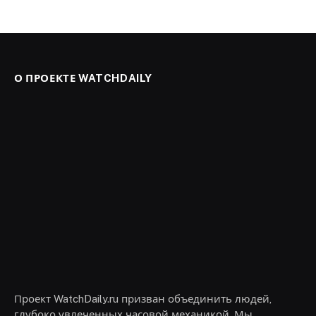
О ПРОЕКТЕ WATCHDAILY
Проект WatchDaily.ru призван объединить людей,
глубоко увлеченных часовой механикой. Мы