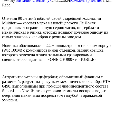
By
Виталий Степанчук
24.12.2024
Комментариев нет
1 Min
Read
Отмечая 90-летний юбилей своей старейшей коллекции —
Multifort — часовая марка из швейцарского Ле Локля
представляет ограниченную серию часов, циферблат и
механическая начинка которых воздают должное одному из
самых знаковых калибров с ручным заводом.
Новинка обосновалась в 44-миллиметровом стальном корпусе
(WR 100M) с комбинированной отделкой, задняя крышка
которого отмечена отличительными гравировками
специального издания — «ONE OF 999» и «JUBILE».
Антрацитово-серый циферблат, обрамленный фланцем с
разметкой, радует глаз рисунком механического калибра ETA
6498, выполненным при помощи люминесцентного состава
Super-LumiNova®, что в условиях темноты воспроизводит
очертания механизма посредством голубой и оранжевой
эмиссии.