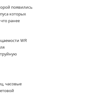
оторой появились
рпуса которых
что ранее
ницаемости WR
для
струйную
ц, часовые
ветовой