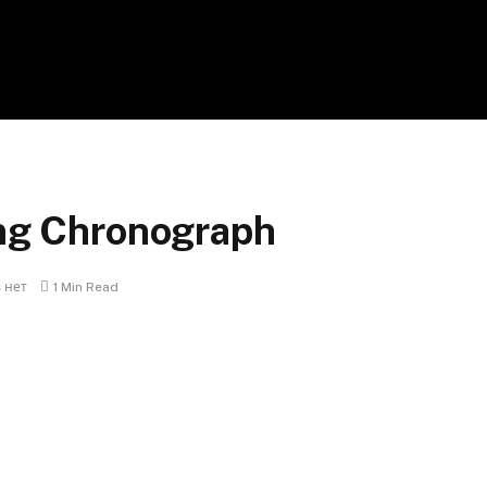
ang Chronograph
 нет
1 Min Read