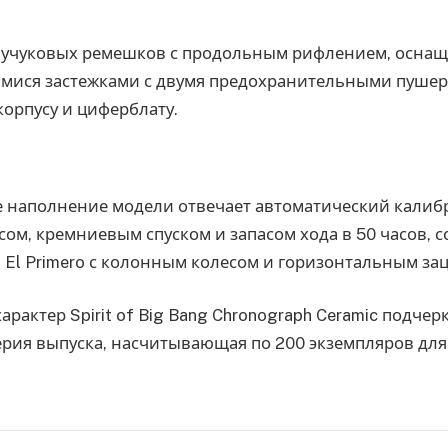
каучуковых ремешков с продольным рифлением, осна
ися застежками с двумя предохранительными пушер
корпусу и циферблату.
е наполнение модели отвечает автоматический калибр
ом, кремниевым спуском и запасом хода в 50 часов, 
 El Primero с колонным колесом и горизонтальным за
рактер Spirit of Big Bang Chronograph Ceramic подчер
ерия выпуска, насчитывающая по 200 экземпляров для