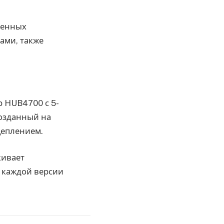
щенных
ами, также
 HUB4700 с 5-
созданный на
цеплением.
кивает
 каждой версии