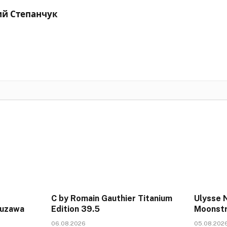
ий Степанчук
C by Romain Gauthier Titanium
Ulysse N
kuzawa
Edition 39.5
Moonstr
06.08.2026
05.08.202