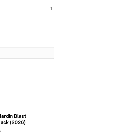
Website
ardin Blast
uck (2026)
6