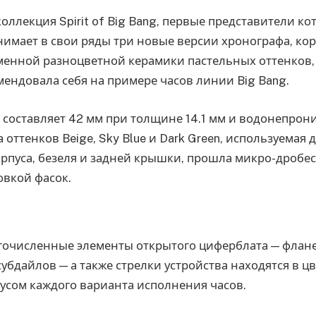
оллекция Spirit of Big Bang, первые представители к
инимает в свои ряды три новые версии хронографа, ко
менной разноцветной керамики пастельных оттенков, 
ендовала себя на примере часов линии Big Bang.
 составляет 42 мм при толщине 14.1 мм и водонепро
 оттенков Beige, Sky Blue и Dark Green, используемая 
орпуса, безеля и задней крышки, прошла микро-дробе
овкой фасок.
гочисленные элементы открытого циферблата — флане
субдайлов — а также стрелки устройства находятся в ц
усом каждого варианта исполнения часов.