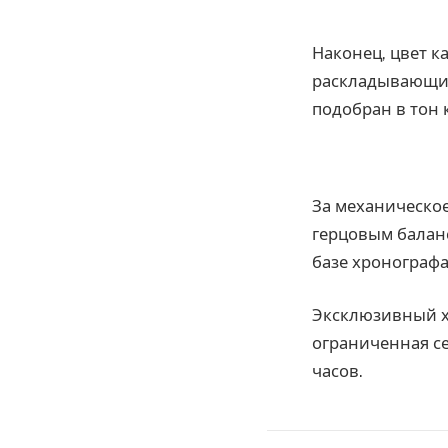
Наконец, цвет 
раскладывающим
подобран в тон 
За механическо
герцовым баланс
базе хронографа
Эксклюзивный ха
ограниченная с
часов.