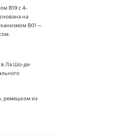
м B19 с 4-
основана на
еханизмом B01 —
сом.
 в Ла Шо-де-
иального
ю, ремешком из