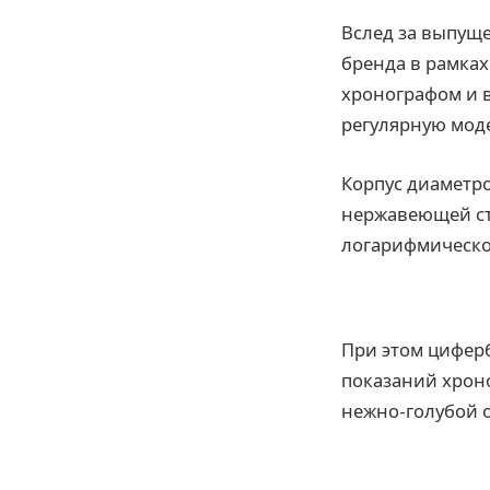
Вслед за выпущ
бренда в рамках
хронографом и 
регулярную мод
Корпус диаметро
нержавеющей ст
логарифмическо
При этом цифер
показаний хрон
нежно-голубой о