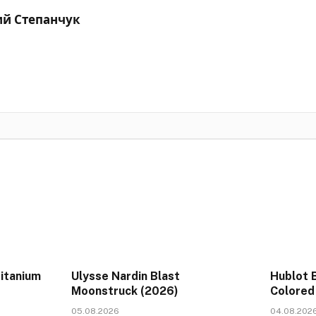
ий Степанчук
Titanium
Ulysse Nardin Blast
Hublot 
Moonstruck (2026)
Colored
05.08.2026
04.08.202