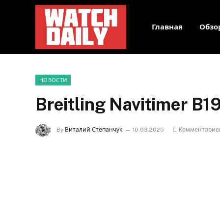
Главная
Обзо
НОВОСТИ
Breitling Navitimer B
By
Виталий Степанчук
10.03.2025
Комментарие