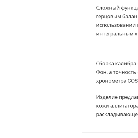
Сложный функци
герцовым баланс
использовании 
интегральным х
Сборка калибра 
Фон, а точность
хронометра COSC
Изделие предла
кожи аллигатора
раскладывающей