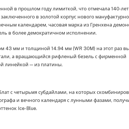
енной в прошлом году лимиткой, что отмечала 140-л
 заключенного в золотой корпус нового мануфактурно
вечным календарем, часовая марка из Гренхена демон
ель в более демократичном исполнении.
м 43 мм и толщиной 14.94 мм (WR 30M) на этот раз в
али, а вращающийся рифленый безель с фирменной
й линейкой — из платины.
блат с четырьмя субдайлами, на которых скомбиниро
ографа и вечного календаря с лунными фазами, получ
ттенок Ice-Blue.