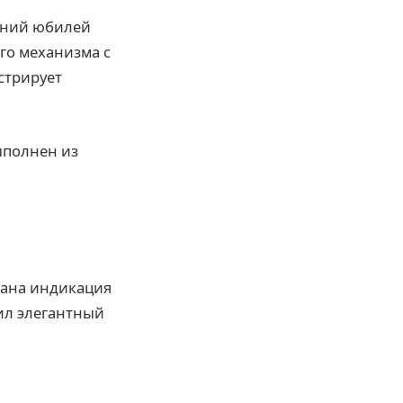
етний юбилей
го механизма с
стрирует
ыполнен из
вана индикация
ил элегантный