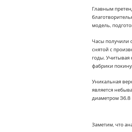
Главным претен
благотворительн
модель, подгото
Часы получили о
снятой с произв
годы. Учитывая 
фабрики покинул
Уникальная верс
является небыва
диаметром 36.8
Заметим, что ан