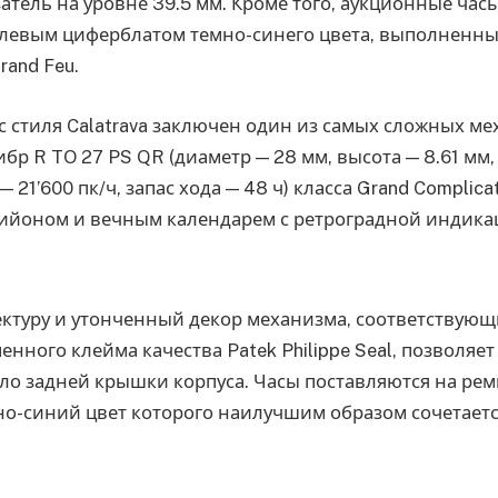
затель на уровне 39.5 мм. Кроме того, аукционные ча
левым циферблатом темно-синего цвета, выполненны
rand Feu.
с стиля Calatrava заключен один из самых сложных м
бр R TO 27 PS QR (диаметр — 28 мм, высота — 8.61 мм,
— 21’600 пк/ч, запас хода — 48 ч) класса Grand Complic
бийоном и вечным календарем с ретроградной индика
ктуру и утонченный декор механизма, соответствую
нного клейма качества Patek Philippe Seal, позволяет
ло задней крышки корпуса. Часы поставляются на рем
но-синий цвет которого наилучшим образом сочетаетс