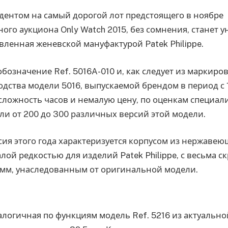
дентом на самый дорогой лот предстоящего в ноябре
ого аукциона Only Watch 2015, без сомнения, станет 
вленная женевской мануфактурой Patek Philippe.
бозначение Ref. 5016A-010 и, как следует из маркиро
одства модели 5016, выпускаемой брендом в период с 
сложность часов и немалую цену, по оценкам специали
и от 200 до 300 различных версий этой модели.
ия этого года характеризуется корпусом из нержавеющ
лой редкостью для изделий Patek Philippe, с весьма 
 мм, унаследованным от оригинальной модели.
алогичная по функциям модель Ref. 5216 из актуальн