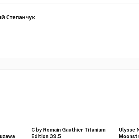
ий Степанчук
C by Romain Gauthier Titanium
Ulysse N
kuzawa
Edition 39.5
Moonstr