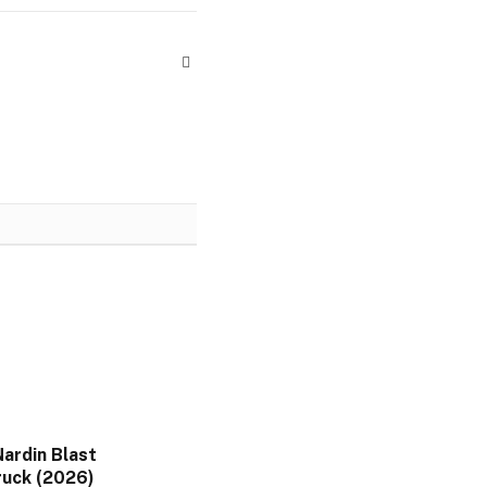
Website
ardin Blast
uck (2026)