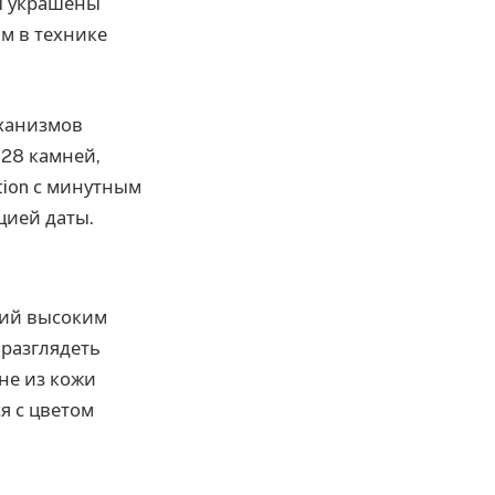
сы украшены
м в технике
еханизмов
 28 камней,
ation с минутным
цией даты.
щий высоким
 разглядеть
не из кожи
я с цветом