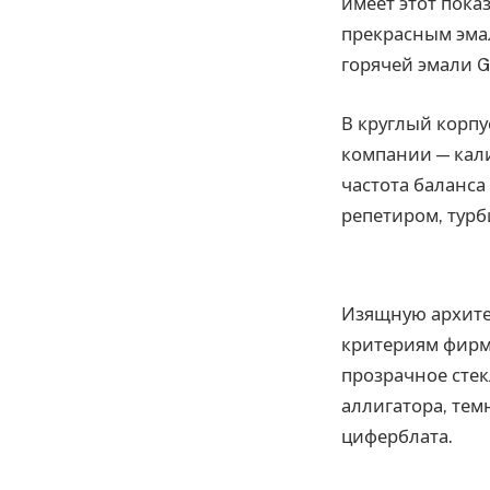
имеет этот пока
прекрасным эма
горячей эмали G
В круглый корпу
компании — кали
частота баланса 
репетиром, тур
Изящную архите
критериям фирме
прозрачное стек
аллигатора, тем
циферблата.