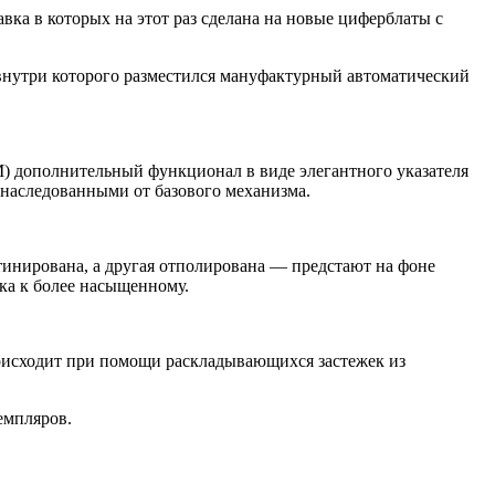
вка в которых на этот раз сделана на новые циферблаты с
 внутри которого разместился мануфактурный автоматический
M) дополнительный функционал в виде элегантного указателя
унаследованными от базового механизма.
тинирована, а другая отполирована — предстают на фоне
нка к более насыщенному.
происходит при помощи раскладывающихся застежек из
емпляров.