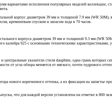
двумя вариантами исполнения популярных моделей коллекции, ста
вета.
в стальной корпус диаметром 39 мм и толщиной 7.9 мм (WR 50M),
сом, кремниевым спуском и запасом хода в 70 часов.
 стального корпуса диаметром 39 мм и толщиной 9.3 мм (WR 50
кого калибра 925 с основными техническими характеристиками, 
центральные указатели стиля dauphine, одна грань которых са
ости от угла обзора меняется от мягкого, почти пудрового отте
атора нового коричневого оттенка, а их фиксация на запястье 
пуска, что для каждой версии установлена на отметке в 800 экз