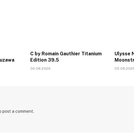
C by Romain Gauthier Titanium
Ulysse N
kuzawa
Edition 39.5
Moonstr
06.08.2026
05.08.202
to post a comment.