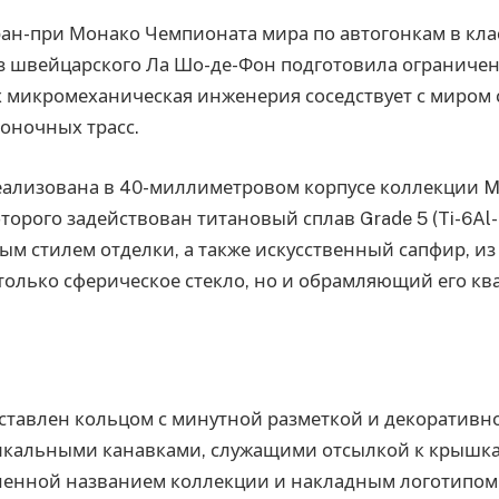
ан-при Монако Чемпионата мира по автогонкам в кла
из швейцарского Ла Шо-де-Фон подготовила ограниче
ых микромеханическая инженерия соседствует с миром
оночных трасс.
еализована в 40-миллиметровом корпусе коллекции M
торого задействован титановый сплав Grade 5 (Ti-6Al-
 стилем отделки, а также искусственный сапфир, из
только сферическое стекло, но и обрамляющий его к
ставлен кольцом с минутной разметкой и декоративн
тикальными канавками, служащими отсылкой к крышк
ненной названием коллекции и накладным логотипом