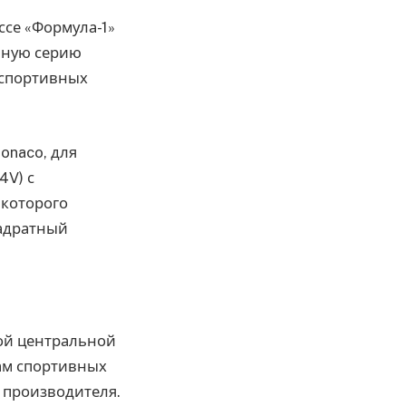
ссе «Формула-1»
нную серию
 спортивных
onaco, для
4V) с
 которого
вадратный
ой центральной
ам спортивных
 производителя.