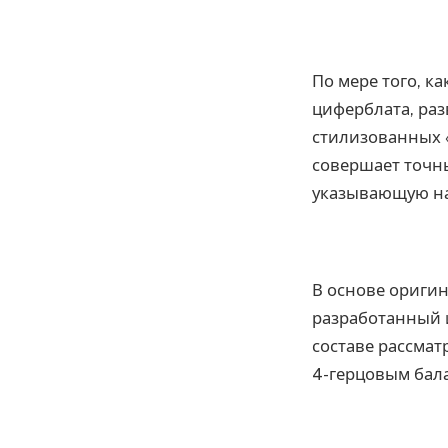
По мере того, к
циферблата, раз
стилизованных 
совершает точны
указывающую на
В основе ориги
разработанный и
составе рассмат
4-герцовым бала