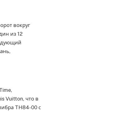
орот вокруг
дин из 12
ледующий
ань,
Time,
 Vuitton, что в
либра TH84-00 с