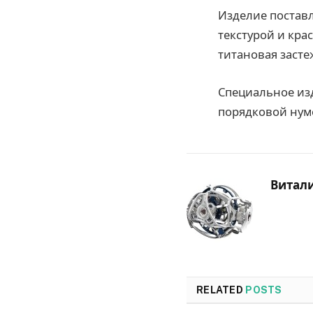
Изделие поставл
текстурой и кр
титановая заст
Специальное из
порядковой нум
Витал
RELATED
POSTS