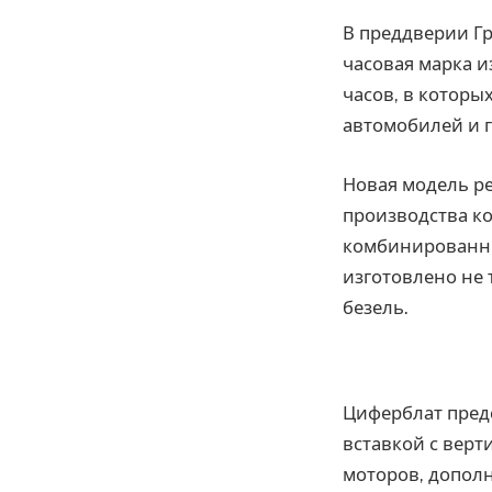
В преддверии Гр
часовая марка 
часов, в котор
автомобилей и г
Новая модель р
производства ко
комбинированным
изготовлено не 
безель.
Циферблат пред
вставкой с вер
моторов, допол