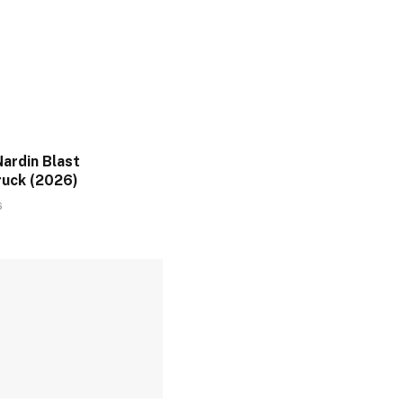
ardin Blast
uck (2026)
6