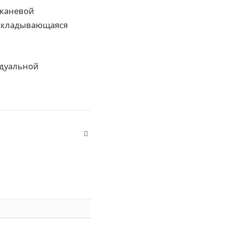
тканевой
аскладывающаяся
идуальной
Website