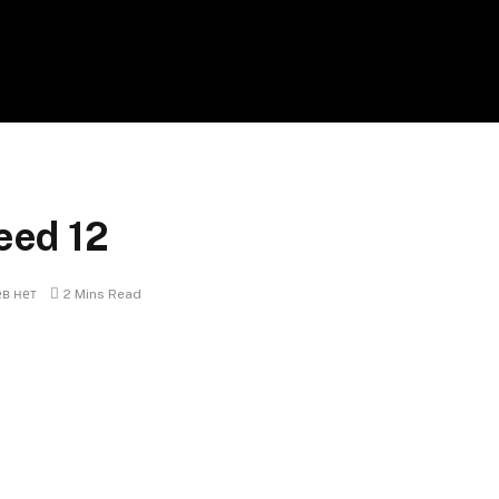
eed 12
в нет
2 Mins Read