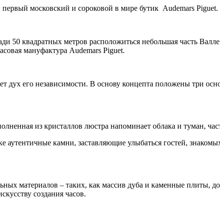
 первый московский и сороковой в мире бутик Audemars Piguet.
ощади 50 квадратных метров расположиться небольшая часть Валл
часовая мануфактура Audemars Piguet.
т дух его независимости. В основу концепта положены три осн
олненная из кристаллов люстра напоминает облака и туман, час
 аутентичные камни, заставляющие улыбаться гостей, знакомы
ных материалов – таких, как массив дуба и каменные плиты, до
искусству создания часов.