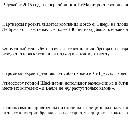
В декабре 2015 года на первой линии ГУМа откроет свои двери
Партнером проекта является компания Bosco di Ciliegi, на пл
Ле Брассю — местечке, где более 140 лет назад была основана 
Фирменный стиль бутика отражает концепцию бренда и передае
искусство и эксклюзивный подход к каждому клиенту.
Огромный экран представляет собой «окно в Ле Брассю», а вып
Атмосферу горной Швейцарии дополняют разложенные в бутике
местных жителей: «В Валле-де-Жу растут только камни».
Использование привезенных из долины традиционных натураль
интерес к истории бренда, его наследию, традициям, а также к 