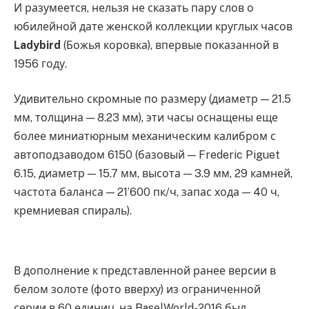
И разумеется, нельзя не сказать пару слов о
юбилейной дате женской коллекции круглых часов
Ladybird
(Божья коровка), впервые показанной в
1956 году.
Удивительно скромные по размеру (диаметр — 21.5
мм, толщина — 8.23 мм), эти часы оснащены еще
более миниатюрным механическим калибром с
автоподзаводом 6150 (базовый — Frederic Piguet
6.15, диаметр — 15.7 мм, высота — 3.9 мм, 29 камней,
частота баланса — 21’600 пк/ч, запас хода — 40 ч,
кремниевая спираль).
В дополнение к представленной ранее версии в
белом золоте (фото вверху) из ограниченной
серии в 60 единиц, на BaselWorld-2016 был