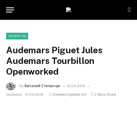
НОВОСТИ
Audemars Piguet Jules
Audemars Tourbillon
Openworked
By
Виталий Степанчук
13.05.2016
Updated:
13.05.2016
Комментариев нет
2 Mins Read