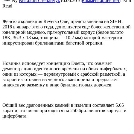
By
Виталий Степанчук
16.06.2016
Комментариев нет
1 Min
Read
Женская коллекция Reverso One, представленная на SIHH-
2016 в январе этого года, дополняется еще более женственной
ювелирной моделью, прямоугольный корпус (белое золото
18К, 36.3 х 18 мм, толщина — 10.2 мм) которой мастерски
инкрустирован бриллиантами багетной огранки.
Новинка исповедует концепцию Duetto, что означает
демонстрацию идентичного времени на обоих циферблатах,
один из которых — перламутровый с арабской разметкой, а
второй изготовлен из черного авантюрина и предлагает
индексную разметку в виде бриллиантовых дорожек.
Общий вес драгоценных камней в изделии составляет 5.65
карат и это число приходится на 250 бриллиантов корпуса и
циферблата.