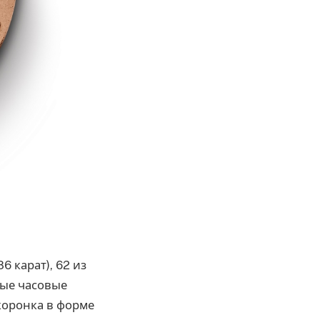
 карат), 62 из
ные часовые
коронка в форме