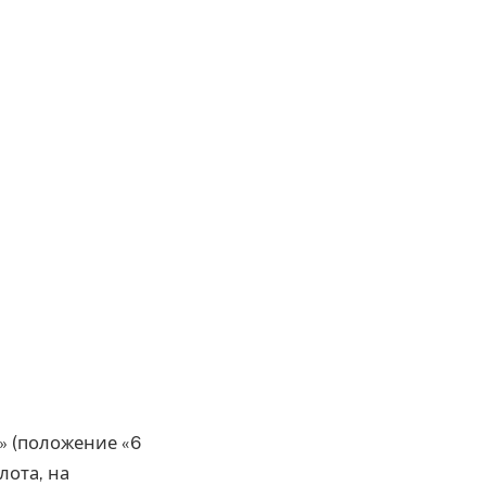
» (положение «6
лота, на