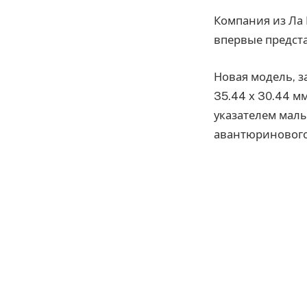
Компания из Ла 
впервые предста
Новая модель, з
35.44 х 30.44 м
указателем малы
авантюринового