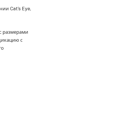
ии Cat’s Eye,
 с размерами
дикацию с
го