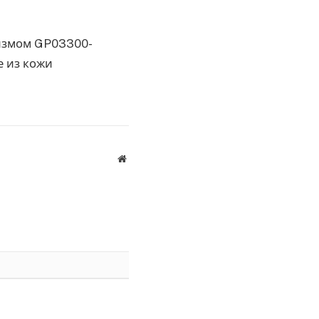
низмом GP03300-
е из кожи
Website