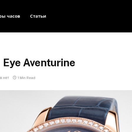
ры часов
Статьи
 Eye Aventurine
в нет
1 Min Read