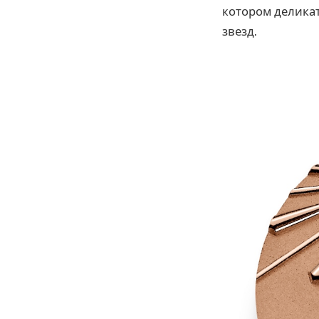
котором делика
звезд.