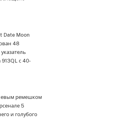
et Date Moon
рован 48
 указатель
 913QL с 40-
ичневым ремешком
арсенале 5
его и голубого