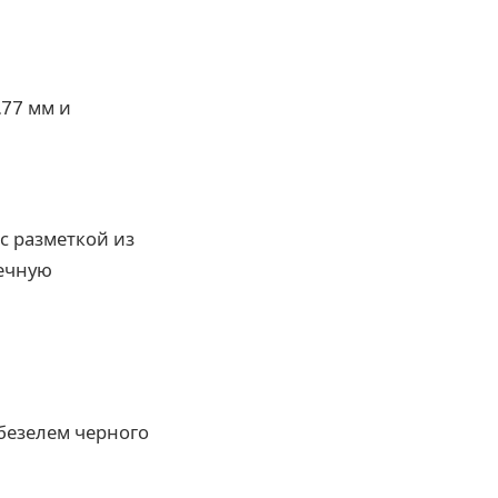
.77 мм и
с разметкой из
нечную
безелем черного