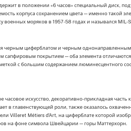
одержит в положении «6 часов» специальный диск, п
мость корпуса сохранением цвета — именно такой эл
су военных моряков в 1957-58 годах и назывался MIL-S
я черным циферблатом и черным однонаправленным 
 сапфировым покрытием — оба элемента отличаются 
меткой с большим содержанием люминесцентного сост
е часовое искусство, декоративно-прикладная часть 
ает в главенствующей роли, также оказалось охваче
ли Villeret Métiers d’Art, на циферблате которой изоб
ров на фоне символа Швейцарии — горы Маттерхорн.