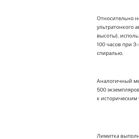
Относительно н
ультратонкого а
высоты), исполь
100 часов при 3
спиралью.
Аналогичный ме
500 экземпляров
к историческим 
Лимитка выполне