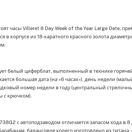
ят часы Villeret 8 Day Week of the Year Large Date, п
ся в корпусе из 18-каратного красного золота диаметр
мм.
ует белый циферблат, выполненный в технике горячей
ается большая дата (на «6 часах»), день недели (мал
рядковый номер недели в году (центральный стрелочн
 с крючком).
38G2 с автоподзаводом отличается запасом хода в 8
арабанам, балансовое колесо изготовлено из титана