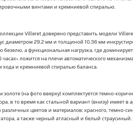
ировочными винтами и кремниевой спиралью.
оллекции Villeret доверено представить модели Viller
пус диаметром 29.2 мм и толщиной 10.36 мм инкрусти
 безелю, а функциональная нагрузка, где доминирует
6 часах» ложится на плечи автоматического механизма
м хода и кремниевой спиралью баланса.
м золоте (на фото вверху) комплектуется темно-кор
ра, в то время как стальной вариант (внизу) имеет в 
различных цветов и материалов: красного, темно-син
атора, а также черный атласный и белый страусиный.