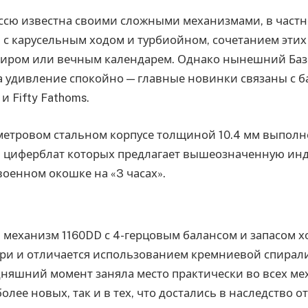
ссю известна своими сложными механизмами, в частн
 с карусельным ходом и турбиойном, сочетанием этих
иром или вечным календарем. Однако нынешний Баз
а удивление спокойно — главные новинки связаны с 
 и Fifty Fathoms.
иметровом стальном корпусе толщиной 10.4 мм выпол
te, циферблат которых предлагает вышеозначенную ин
военном окошке на «3 часах».
механизм 1160DD с 4-герцовым балансом и запасом хо
три и отличается использованием кремниевой спирали
дняшний момент заняла место практически во всех м
 более новых, так и в тех, что достались в наследство 