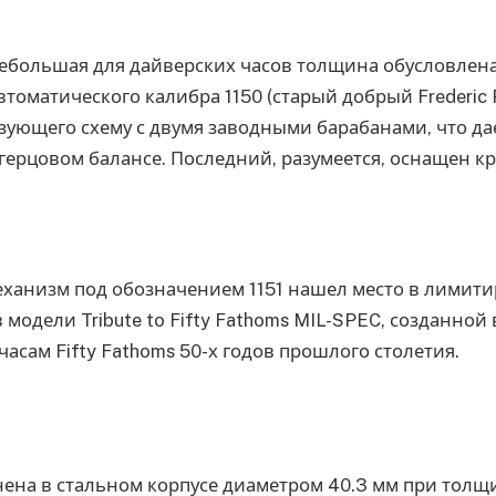
ебольшая для дайверских часов толщина обусловлен
втоматического калибра 1150 (старый добрый Frederic P
зующего схему с двумя заводными барабанами, что дае
-герцовом балансе. Последний, разумеется, оснащен 
ханизм под обозначением 1151 нашел место в лимит
 модели Tribute to Fifty Fathoms MIL-SPEC, созданной
часам Fifty Fathoms 50-х годов прошлого столетия.
на в стальном корпусе диаметром 40.3 мм при толщи