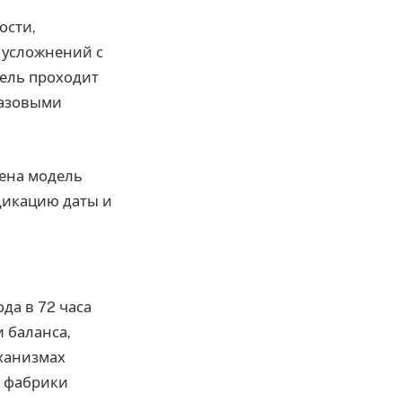
ости,
 усложнений с
ель проходит
базовыми
нена модель
дикацию даты и
да в 72 часа
 баланса,
еханизмах
от фабрики