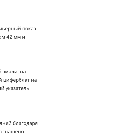
ремьерный показ
ом 42 мм и
 эмали, на
ый циферблат на
ый указатель
 дней благодаря
, оснащено