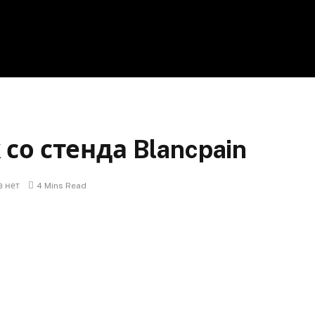
 со стенда Blancpain
 нет
4 Mins Read