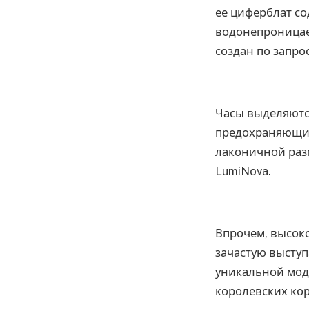
ее циферблат с
водонепроницае
создан по запро
Часы выделяютс
предохраняющим
лаконичной раз
LumiNova.
Впрочем, высоко
зачастую выступ
уникальной моде
королевских ко