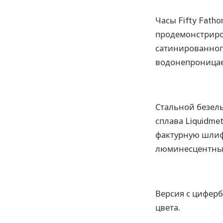
Часы Fifty Fath
продемонстриро
сатинированного
водонепроницае
Стальной безель
сплава Liquidme
фактурную шлиф
люминесцентны
Версия с циферб
цвета.