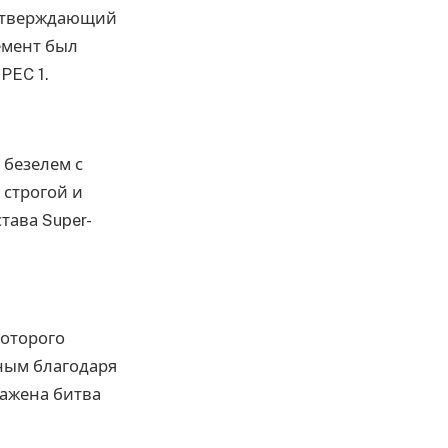
одтверждающий
емент был
PEC 1.
безелем с
строгой и
ава Super-
которого
нным благодаря
ражена битва