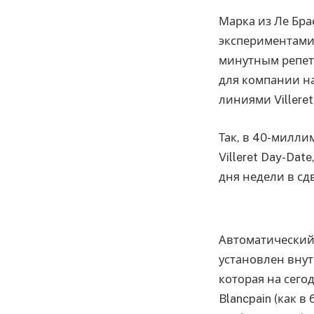
Марка из Ле Бра
экспериментами
минутным репет
для компании н
линиями Villeret
Так, в 40-милл
Villeret Day-Da
дня недели в сд
Автоматический 
установлен вну
которая на сего
Blancpain (как в