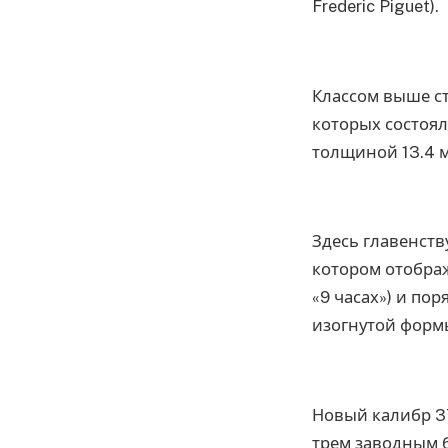
Frederic Piguet).
Классом выше сто
которых состоял
толщиной 13.4 
Здесь главенств
котором отображ
«9 часах») и по
изогнутой формы
Новый калибр 37
трем заводным б