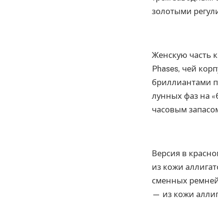
золотыми регул
Женскую часть к
Phases, чей кор
бриллиантами по
лунных фаз на «
часовым запасо
Версия в красно
из кожи аллигато
сменных ремней 
— из кожи аллиг