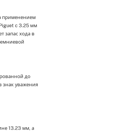
а применением
iguet c 3.25 мм
т запас хода в
кремниевой
ированной до
 в знак уважения
не 13.23 мм, а