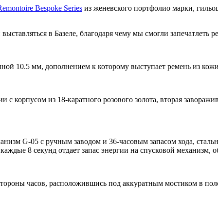
Remontoire Bespoke Series
из женевского портфолио марки, гильо
ии выставляться в Базеле, благодаря чему мы смогли запечатлет
ой 10.5 мм, дополнением к которому выступает ремень из кожи 
ии с корпусом из 18-каратного розового золота, вторая завора
анизм G-05 с ручным заводом и 36-часовым запасом хода, стальн
каждые 8 секунд отдает запас энергии на спусковой механизм, 
 стороны часов, расположившись под аккуратным мостиком в поло