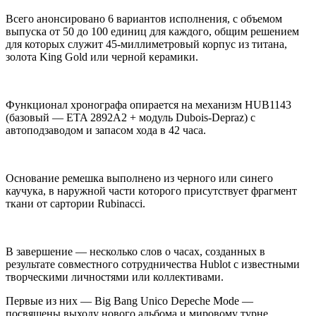
Всего анонсировано 6 вариантов исполнения, с объемом
выпуска от 50 до 100 единиц для каждого, общим решением
для которых служит 45-миллиметровый корпус из титана,
золота King Gold или черной керамики.
Функционал хронографа опирается на механизм HUB1143
(базовый — ETA 2892A2 + модуль Dubois-Depraz) с
автоподзаводом и запасом хода в 42 часа.
Основание ремешка выполнено из черного или синего
каучука, в наружной части которого присутствует фрагмент
ткани от сартории Rubinacci.
В завершение — несколько слов о часах, созданных в
результате совместного сотрудничества Hublot с известными
творческими личностями или коллективами.
Первые из них — Big Bang Unico Depeche Mode —
посвящены выходу нового альбома и мировому турне