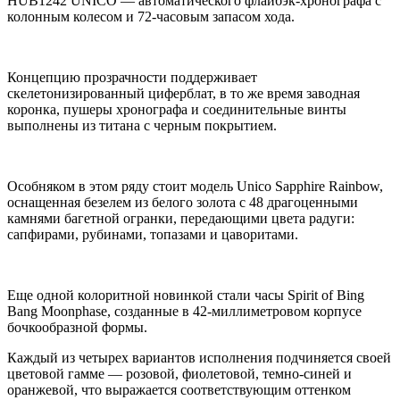
HUB1242 UNICO — автоматического флайбэк-хронографа с
колонным колесом и 72-часовым запасом хода.
Концепцию прозрачности поддерживает
скелетонизированный циферблат, в то же время заводная
коронка, пушеры хронографа и соединительные винты
выполнены из титана с черным покрытием.
Особняком в этом ряду стоит модель Unico Sapphire Rainbow,
оснащенная безелем из белого золота с 48 драгоценными
камнями багетной огранки, передающими цвета радуги:
сапфирами, рубинами, топазами и цаворитами.
Еще одной колоритной новинкой стали часы Spirit of Bing
Bang Moonphase, созданные в 42-миллиметровом корпусе
бочкообразной формы.
Каждый из четырех вариантов исполнения подчиняется своей
цветовой гамме — розовой, фиолетовой, темно-синей и
оранжевой, что выражается соответствующим оттенком