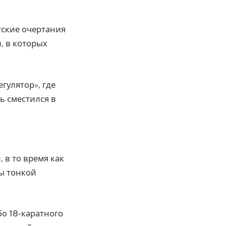
тские очертания
, в которых
гулятор», где
ь сместился в
 в то время как
ы тонкой
бо 18-каратного