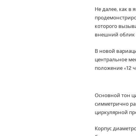
Не далее, как в 
продемонстриров
которого вызыв
внешний облик 
В новой вариаци
центральное мес
положение «12 ч
Основной тон ци
симметрично ра
циркулярной пр
Корпус диаметро