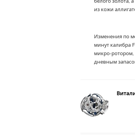
белого золота, 
из кожи аллигат
Изменения по м
минут калибра F
микро-ротором,
дневным запасо
Витал