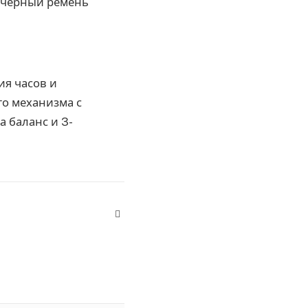
т черный ремень
я часов и
го механизма с
 баланс и 3-
Website