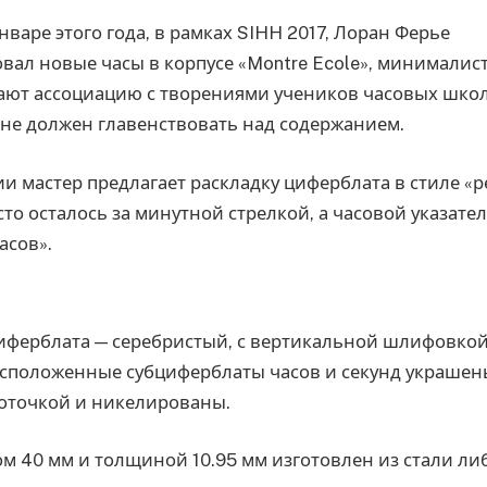
январе этого года, в рамках SIHH 2017, Лоран Ферье
ал новые часы в корпусе «Montre Ecole», минималис
ают ассоциацию с творениями учеников часовых школ
не должен главенствовать над содержанием.
и мастер предлагает раскладку циферблата в стиле «ре
то осталось за минутной стрелкой, а часовой указател
асов».
ферблата — серебристый, с вертикальной шлифовкой,
сположенные субциферблаты часов и секунд украшен
оточкой и никелированы.
м 40 мм и толщиной 10.95 мм изготовлен из стали ли