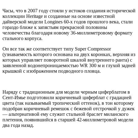
Часы, что в 2007 году стояли у истоков создания исторической
коллекции Heritage и созданные на основе известной
дайверской модели Longines 60-х годов прошлого века, стали
гораздо ближе к запястьям прекрасной половины
человечества благодаря новому 36-миллиметровому формату
стального корпуса.
Он все так же соответствует типу Super Compressor
(узнаваемость которого основана на двух коронках, верхняя из
которых управляет поворотной шкалой внутреннего ранта) с
заявленной водонепроницаемостью WR 300 м и глухой задней
крышкой с изображением подводного пловца.
Наряду с традиционным для модели черным циферблатом в
Сент-Имье подготовили коричневый циферблат с градацией
цвета (так называемый тропический оттенок), в тон которому
подобран коричневый ремешок с бежевой отстрочкой у дужек
— альтернативой ему служит стальной браслет миланского
плетения, появившийся в старшей 42-миллиметровой модели
два года назад.