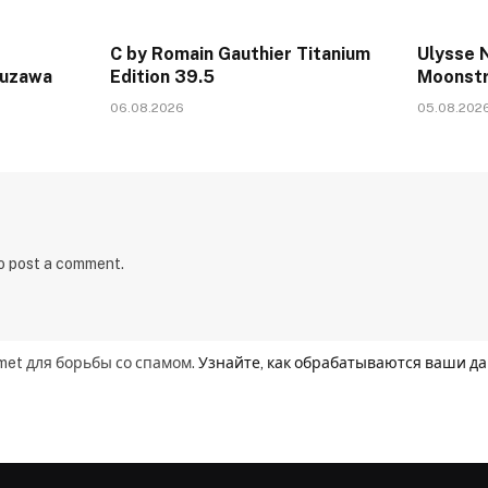
C by Romain Gauthier Titanium
Ulysse N
kuzawa
Edition 39.5
Moonstr
06.08.2026
05.08.202
to post a comment.
smet для борьбы со спамом.
Узнайте, как обрабатываются ваши д