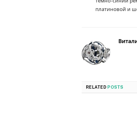
темно-синий ре
платиновой и ш
Витал
RELATED
POSTS