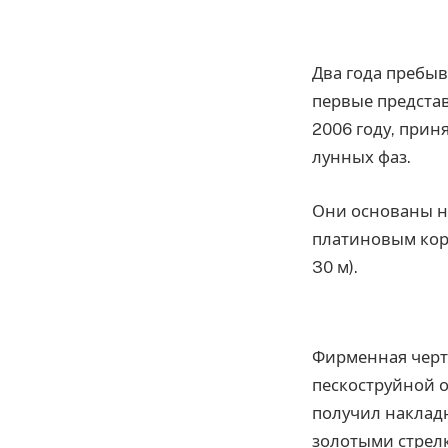
Два года пребы
первые предста
2006 году, прин
лунных фаз.
Они основаны на
платиновым корп
30 м).
Фирменная черт
пескоструйной 
получил накладн
золотыми стрел