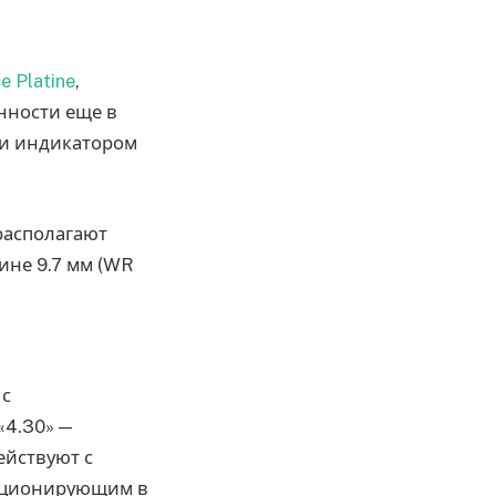
e Platine
,
нности еще в
ы и индикатором
располагают
ине 9.7 мм (WR
 с
«4.30» —
ействуют с
нкционирующим в