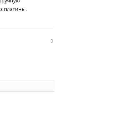
 вручную
з платины.
Website