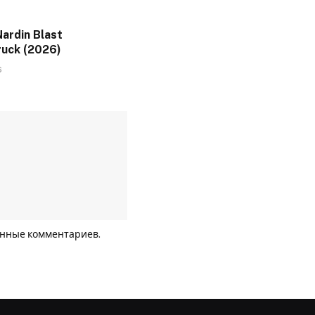
ardin Blast
uck (2026)
6
анные комментариев
.