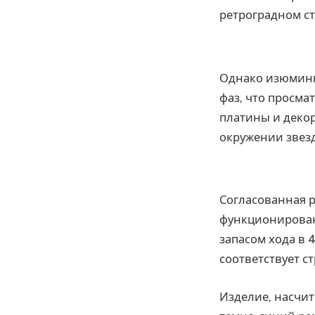
ретроградном ст
Однако изюминк
фаз, что просма
платины и деко
окружении звезд
Согласованная 
функционирован
запасом хода в 
соответствует с
Изделие, насчи