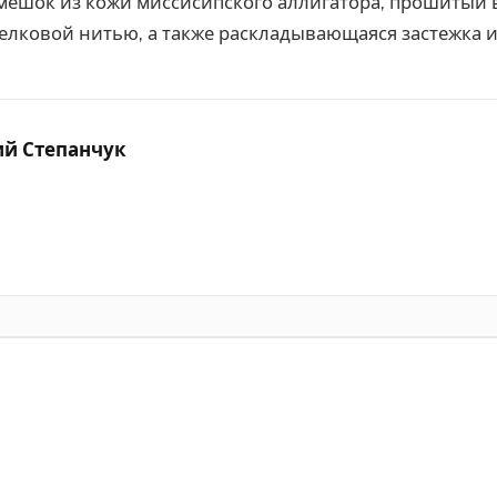
мешок из кожи миссисипского аллигатора, прошитый
елковой нитью, а также раскладывающаяся застежка и
ий Степанчук