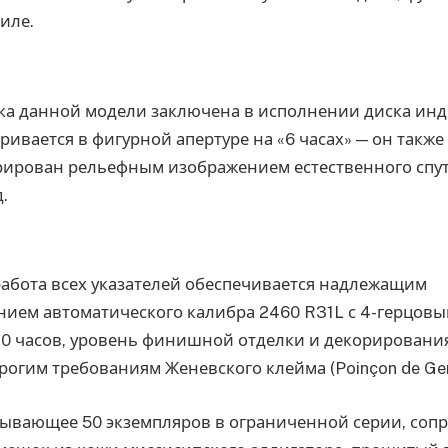
иле.
а данной модели заключена в исполнении диска инд
тривается в фигурной апертуре на «6 часах» — он такж
рирован рельефным изображением естественного спу
.
работа всех указателей обеспечивается надлежащим
ием автоматического калибра 2460 R31L с 4-герцовы
40 часов, уровень финишной отделки и декорировани
трогим требованиям Женевского клейма (Poinçon de Gen
тывающее 50 экземпляров в ограниченной серии, соп