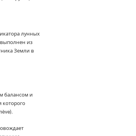
икатора лунных
е выполнен из
тника Земли в
м балансом и
я которого
ève).
ровождает