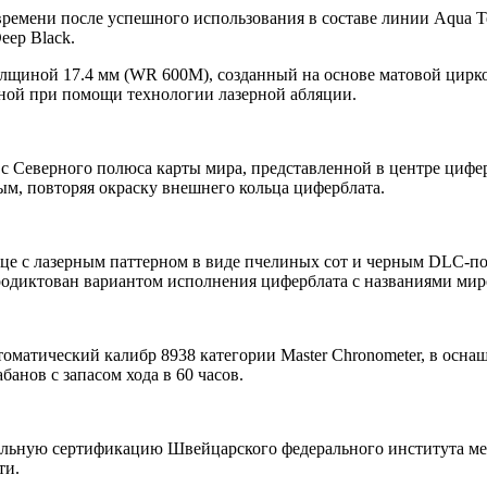
емени после успешного использования в составе линии Aqua Te
eep Black.
лщиной 17.4 мм (WR 600M), созданный на основе матовой цирко
фной при помощи технологии лазерной абляции.
с Северного полюса карты мира, представленной в центре циферб
м, повторяя окраску внешнего кольца циферблата.
ьце с лазерным паттерном в виде пчелиных сот и черным DLC-п
продиктован вариантом исполнения циферблата с названиями мир
матический калибр 8938 категории Master Chronometer, в оснащ
банов с запасом хода в 60 часов.
тельную сертификацию Швейцарского федерального института ме
ти.