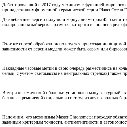
Дебютировавший в 2017 году механизм с функцией мирового вр
принадлежащих фирменной керамической серии Planet Ocean D
Две дебютные версии получили корпус диаметром 45.5 мм и то
полированная дайверская разметка которого выполнена релье
Этот же способ обработки используется при создании видимой 
зависимости от версии модели может быть серым или бирюзовы
Накладные часовые метки в свою очередь разместились на кол
белый, с учетом светомассы на центральных стрелках) также 
Внутри керамической оболочки установлен мануфактурный авто
баланс с кремниевой спиралью и система из двух заводных бара
Напомним, что механизмы Master Chronometer проходят обяза
заданным критериям точности, антимагнитности и автономнос