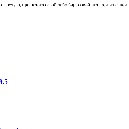
го каучука, прошитого серой либо бирюзовой нитью, а их фикс
9.5