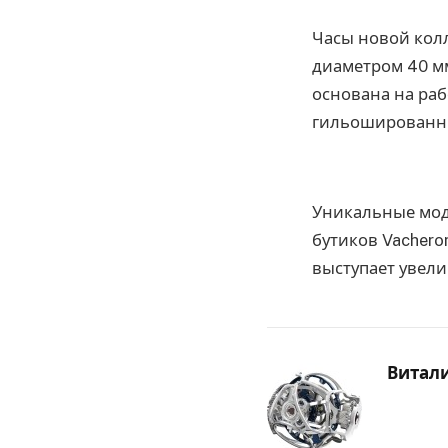
Часы новой колл
диаметром 40 м
основана на раб
гильошированны
Уникальные мод
бутиков Vachero
выступает увели
Витал