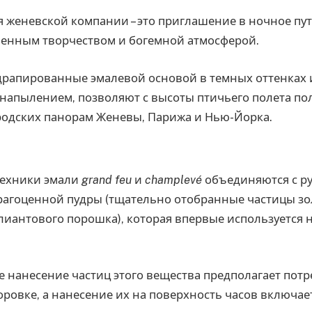
 женевской компании – это приглашение в ночное пу
ненным творчеством и богемной атмосферой.
драпированные эмалевой основой в темных оттенках
напылением, позволяют с высоты птичьего полета по
одских панорам Женевы, Парижа и Нью-Йорка.
техники эмали
grand feu
и
champlevé
объединяются с р
агоценной пудры (тщательно отобранные частицы зол
иантового порошка), которая впервые используется 
нанесение частиц этого вещества предполагает потр
ровке, а нанесение их на поверхность часов включает