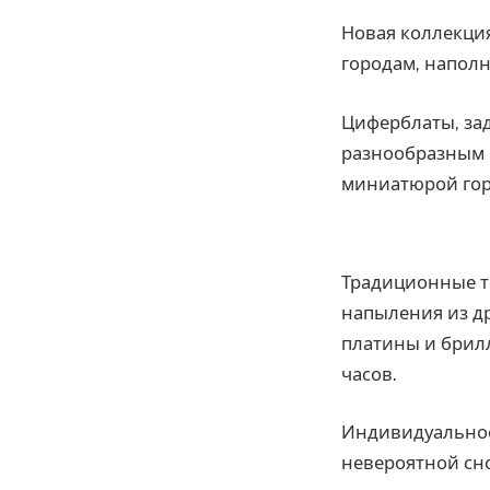
Новая коллекция
городам, напол
Циферблаты, за
разнообразным 
миниатюрой гор
Традиционные 
напыления из др
платины и брилл
часов.
Индивидуальное 
невероятной сно