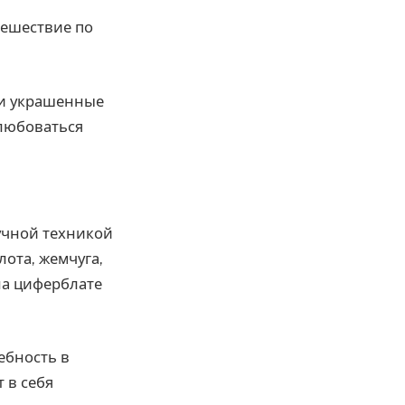
тешествие по
 и украшенные
любоваться
учной техникой
ота, жемчуга,
на циферблате
ебность в
 в себя