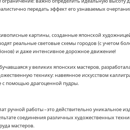
 ограничение: важно определить идеальную высоту д
еалистично передать эффект его узнаваемых очертани
вописные картины, созданные японской художницей
одят реальные световые схемы городов (с учетом бол
онов) и даже интенсивное дорожное движение!
бучавшаяся у великих японских мастеров, разработал
дожественную технику: навеянное искусством каллиг
е с помощью драгоценной пудры.
т ручной работы – это действительно уникальное из
ультате соединения различных художественных техни
руда мастеров.