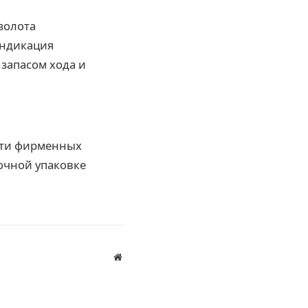
золота
индикация
запасом хода и
ети фирменных
рочной упаковке
Website