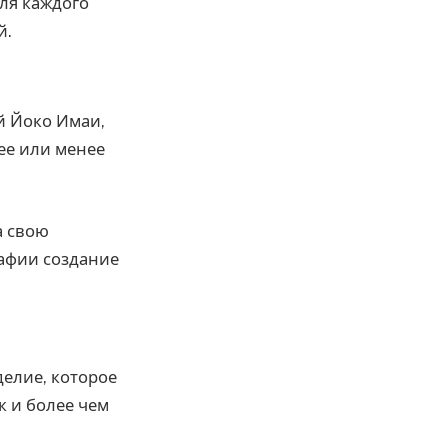
ля каждого
й.
 Йоко Имаи,
ее или менее
а свою
рафии создание
делие, которое
к и более чем