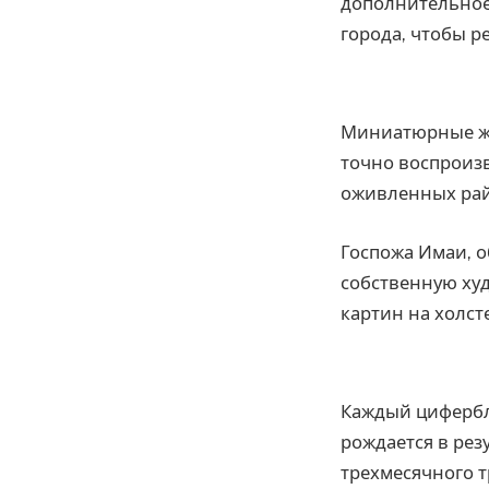
дополнительное
города, чтобы р
Миниатюрные жи
точно воспроизв
оживленных рай
Госпожа Имаи, о
собственную ху
картин на холст
Каждый цифербла
рождается в рез
трехмесячного т