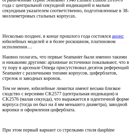
года с центральной секундной индикацией и малым
секундным указателем соответственно, подготовленные в 38-
миллиметровых стальных корпусах.
Несколько позднее, в конце прошлого года состоялся
анонс
юбилейных моделей и в более роскошном, платиновом
исполнении…
Наивно полагать, что первые Seamaster были именно такими
и никакими другими: архивные источники показывают, что в
ту пору в арсенале Omega присутствовал десяток референций
Seamаster с различными типами корпусов, циферблатов,
стрелок и заводных коронок.
Тем не менее, юбилейные лимитки имеют весьма близкое
сходство с версиями CK2577 (центральная индикация) и
CK2576 (малая секунда), что выражается в идентичной форме
корпуса (тогда он был на 4 мм меньшего диаметра), заводной
коронки и оформления циферблата.
При этом первый вариант со стрелками стиля dauphine