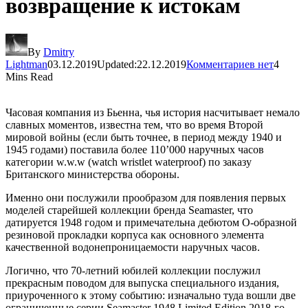
возвращение к истокам
By
Dmitry
Lightman
03.12.2019
Updated:
22.12.2019
Комментариев нет
4
Mins Read
Часовая компания из Бьенна, чья история насчитывает немало
славных моментов, известна тем, что во время Второй
мировой войны (если быть точнее, в период между 1940 и
1945 годами) поставила более 110’000 наручных часов
категории w.w.w (watch wristlet waterproof) по заказу
Британского министерства обороны.
Именно они послужили прообразом для появления первых
моделей старейшей коллекции бренда Seamaster, что
датируется 1948 годом и примечательна дебютом О-образной
резиновой прокладки корпуса как основного элемента
качественной водонепроницаемости наручных часов.
Логично, что 70-летний юбилей коллекции послужил
прекрасным поводом для выпуска специального издания,
приуроченного к этому событию: изначально туда вошли две
ограниченные серии Seamaster 1948 Limited Edition 2018-го